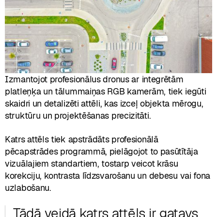
Izmantojot profesionālus dronus ar integrētām
platleņķa un tālummaiņas RGB kamerām, tiek iegūti
skaidri un detalizēti attēli, kas izceļ objekta mērogu,
struktūru un projektēšanas precizitāti.
Katrs attēls tiek apstrādāts profesionālā
pēcapstrādes programmā, pielāgojot to pasūtītāja
vizuālajiem standartiem, tostarp veicot krāsu
korekciju, kontrasta līdzsvarošanu un debesu vai fona
uzlabošanu.
Tādā veidā katrs attēls ir gatavs