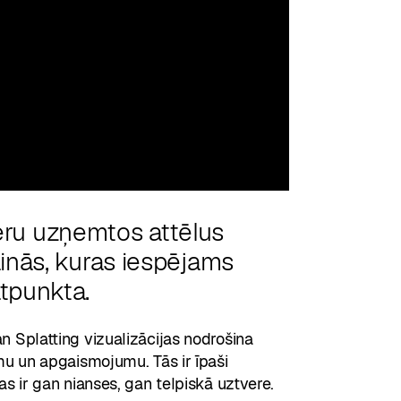
ru uzņemtos attēlus
 ainās, kuras iespējams
atpunkta.
 Splatting vizualizācijas nodrošina
mu un apgaismojumu. Tās ir īpaši
s ir gan nianses, gan telpiskā uztvere.