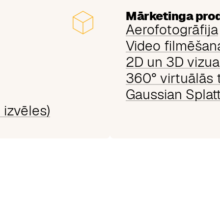
Mārketinga pro
Aerofotogrāfija
Video filmēšan
2D un 3D vizual
360° virtuālās 
Gaussian Splatt
izvēles)