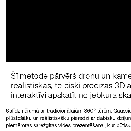
Šī metode pārvērš dronu un kame
reālistiskās, telpiski precīzās 3D
interaktīvi apskatīt no jebkura sk
Salīdzinājumā ar tradicionālajām 360° tūrēm, Gaussian
plūstošāku un reālistiskāku pieredzi ar dabisku dziļu
piemērotas sarežģītas vides prezentēšanai, kur būtiska