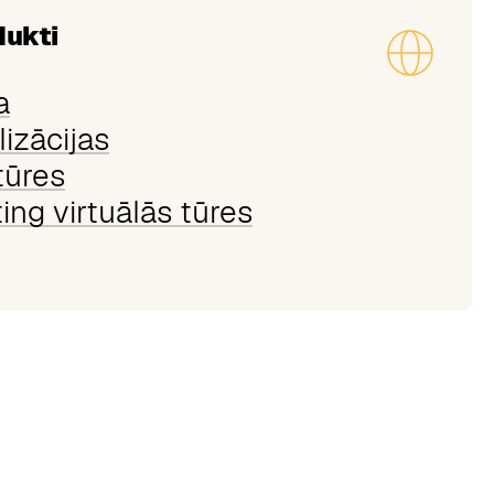
dukti
a
izācijas
tūres
ing virtuālās tūres