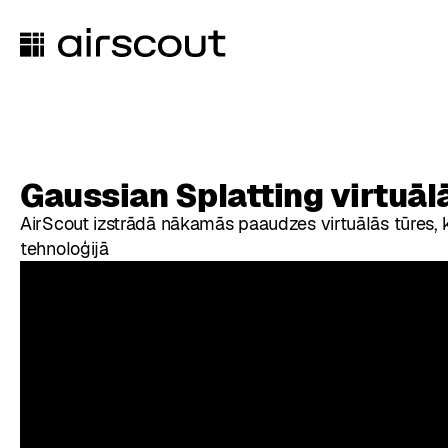
Gaussian Splatting virtuāl
AirScout izstrādā nākamās paaudzes virtuālās tūres, k
tehnoloģijā