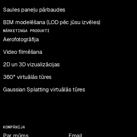
Saules paneļu pārbaudes
BIM modelēšana (LOD pēc jūsu izvēles)
MĀRKETINGA PRODUKTI
Aerofotogrāfija
Video filmēšana
2D un 3D vizualizācijas
360° virtuālās tūres
Gaussian Splatting virtuālās tūres
PĀRRUNĀSIM JŪSU PROJEKTU?
KOMPĀNIJA
Par mūms
Email