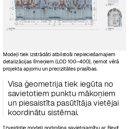
Modeļi tiek izstrādāti atbilstoši nepieciešamajiem
detalizācijas līmeņiem (LOD 100–400), ņemot vērā
projekta apjomu un precizitātes prasības.
Visa ģeometrija tiek iegūta no
savietotiem punktu mākoņiem
un piesaistīta pasūtītāja vietējai
koordinātu sistēmai.
Izveidotie modeļi nodrošina savietojamību ar Revit,