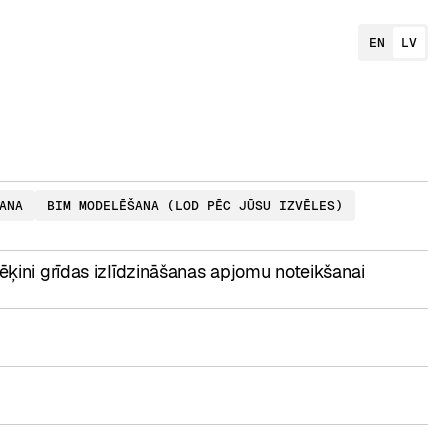
EN
LV
ANA
BIM MODELĒŠANA (LOD PĒC JŪSU IZVĒLES)
rēķini grīdas izlīdzināšanas apjomu noteikšanai