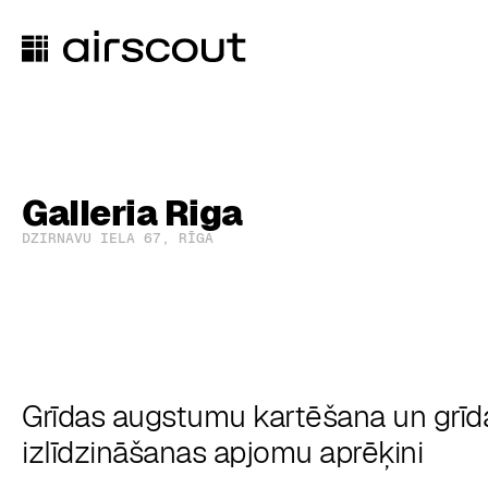
Galleria Riga
DZIRNAVU IELA 67, RĪGA
Grīdas augstumu kartēšana un grīd
izlīdzināšanas apjomu aprēķini