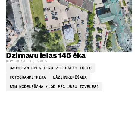
Dzirnavu ielas 145 ēka
KOMERCIĀLIE
,
2025
GAUSSIAN SPLATTING VIRTUĀLĀS TŪRES
FOTOGRAMMETRIJA
LĀZERSKENĒŠANA
BIM MODELĒŠANA (LOD PĒC JŪSU IZVĒLES)