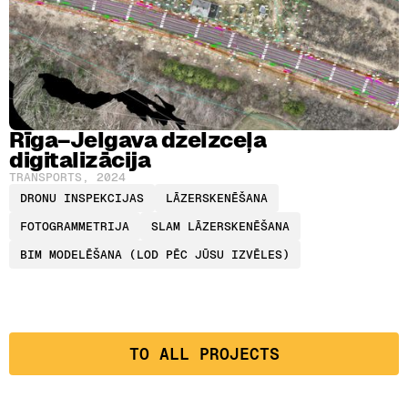
Rīga–Jelgava dzelzceļa
digitalizācija
TRANSPORTS
,
2024
DRONU INSPEKCIJAS
LĀZERSKENĒŠANA
FOTOGRAMMETRIJA
SLAM LĀZERSKENĒŠANA
BIM MODELĒŠANA (LOD PĒC JŪSU IZVĒLES)
ТO ALL PROJECTS