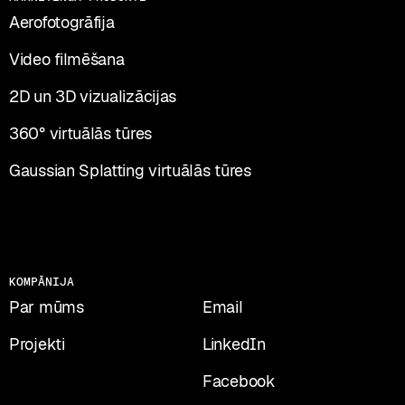
Aerofotogrāfija
Video filmēšana
2D un 3D vizualizācijas
360° virtuālās tūres
Gaussian Splatting virtuālās tūres
PĀRRUNĀSIM JŪSU PROJEKTU?
KOMPĀNIJA
Par mūms
Email
Projekti
LinkedIn
Facebook